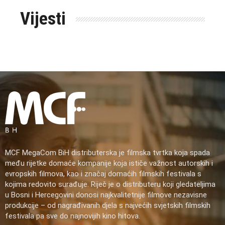
Vijesti
MCF MegaCom BiH distributerska je filmska tvrtka koja spada
među rijetke domaće kompanije koja ističe važnost autorskih i
evropskih filmova, kao i značaj domaćih filmskih festivala s
kojima redovito surađuje. Riječ je o distributeru koji gledateljima
u Bosni i Hercegovini donosi najkvalitetnije filmove nezavisne
produkcije – od nagrađivanih djela s najvećih svjetskih filmskih
festivala pa sve do najnovijih kino hitova.