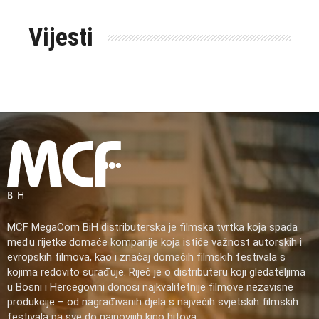
Vijesti
MCF MegaCom BiH distributerska je filmska tvrtka koja spada
među rijetke domaće kompanije koja ističe važnost autorskih i
evropskih filmova, kao i značaj domaćih filmskih festivala s
kojima redovito surađuje. Riječ je o distributeru koji gledateljima
u Bosni i Hercegovini donosi najkvalitetnije filmove nezavisne
produkcije – od nagrađivanih djela s najvećih svjetskih filmskih
festivala pa sve do najnovijih kino hitova.