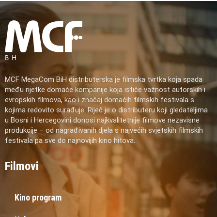
MCF MegaCom BiH distributerska je filmska tvrtka koja spada
među rijetke domaće kompanije koja ističe važnost autorskih i
evropskih filmova, kao i značaj domaćih filmskih festivala s
kojima redovito surađuje. Riječ je o distributeru koji gledateljima
u Bosni i Hercegovini donosi najkvalitetnije filmove nezavisne
produkcije – od nagrađivanih djela s najvećih svjetskih filmskih
festivala pa sve do najnovijih kino hitova.
Filmovi
Kino program