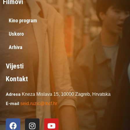
Filmovi
Kino program
Uskoro
Arhiva
Vijesti
Kontakt
Adresa
Kneza Mislava 15,
10000 Zagreb,
Hrvatska
E-mail
seid.ruzic@mcf.hr