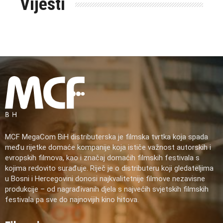
Vijesti
MCF MegaCom BiH distributerska je filmska tvrtka koja spada
među rijetke domaće kompanije koja ističe važnost autorskih i
evropskih filmova, kao i značaj domaćih filmskih festivala s
kojima redovito surađuje. Riječ je o distributeru koji gledateljima
u Bosni i Hercegovini donosi najkvalitetnije filmove nezavisne
produkcije – od nagrađivanih djela s najvećih svjetskih filmskih
festivala pa sve do najnovijih kino hitova.