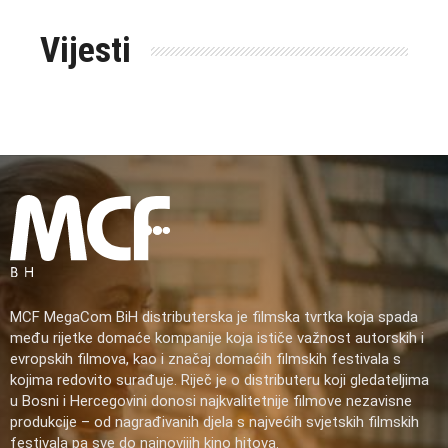
Vijesti
MCF MegaCom BiH distributerska je filmska tvrtka koja spada
među rijetke domaće kompanije koja ističe važnost autorskih i
evropskih filmova, kao i značaj domaćih filmskih festivala s
kojima redovito surađuje. Riječ je o distributeru koji gledateljima
u Bosni i Hercegovini donosi najkvalitetnije filmove nezavisne
produkcije – od nagrađivanih djela s najvećih svjetskih filmskih
festivala pa sve do najnovijih kino hitova.