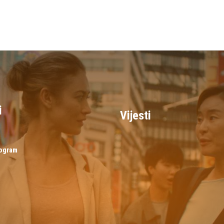
i
Vijesti
rogram