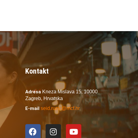
Kontakt
Adresa
Kneza Mislava 15,
10000
Zagreb,
Hrvatska
E-mail
seid.ruzic@mcf.hr