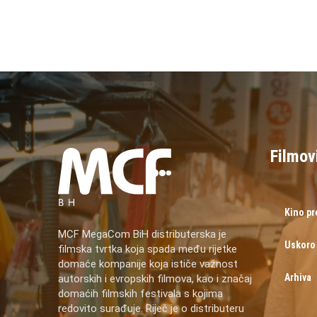
Filmov
Kino p
MCF MegaCom BiH distributerska je
Uskoro
filmska tvrtka koja spada među rijetke
domaće kompanije koja ističe važnost
Arhiva
autorskih i evropskih filmova, kao i značaj
domaćih filmskih festivala s kojima
redovito surađuje. Riječ je o distributeru