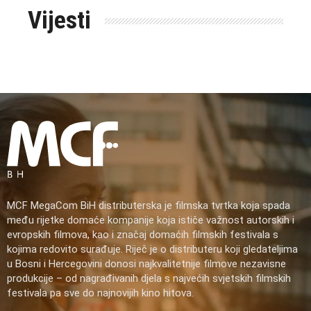
Vijesti
MCF MegaCom BiH distributerska je filmska tvrtka koja spada
među rijetke domaće kompanije koja ističe važnost autorskih i
evropskih filmova, kao i značaj domaćih filmskih festivala s
kojima redovito surađuje. Riječ je o distributeru koji gledateljima
u Bosni i Hercegovini donosi najkvalitetnije filmove nezavisne
produkcije – od nagrađivanih djela s najvećih svjetskih filmskih
festivala pa sve do najnovijih kino hitova.