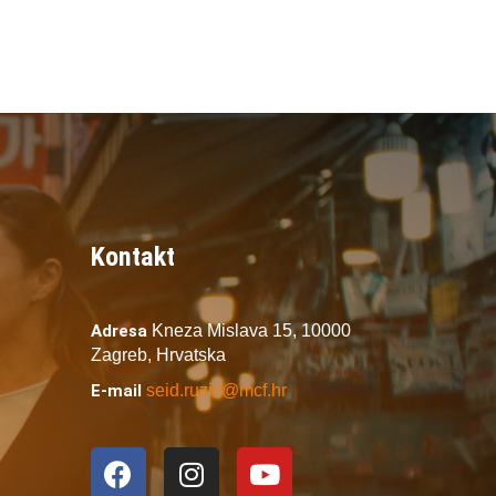
Kontakt
Adresa
Kneza Mislava 15,
10000
Zagreb,
Hrvatska
E-mail
seid.ruzic@mcf.hr