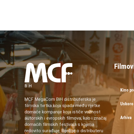
Filmov
Kino p
MCF MegaCom BiH distributerska je
Uskoro
filmska tvrtka koja spada među rijetke
domaće kompanije koja ističe važnost
Arhiva
autorskih i evropskih filmova, kao i značaj
domaćih filmskih festivala s kojima
redovito surađuje. Riječ je o distributeru