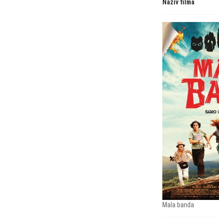
Naziv filma
Mala banda