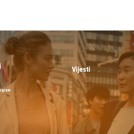
i
Vijesti
rogram