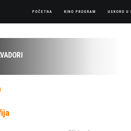
POČETNA
KINO PROGRAM
USKORO U 
LVADORI
a
ija