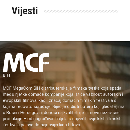
Vijesti
MCF MegaCom BiH distributerska je filmska tvrtka koja spada
među rijetke domaće kompanije koja ističe važnost autorskih i
evropskih filmova, kao i značaj domaćih filmskih festivala s
kojima redovito surađuje. Riječ je o distributeru koji gledateljima
u Bosni i Hercegovini donosi najkvalitetnije filmove nezavisne
produkcije – od nagrađivanih djela s najvećih svjetskih filmskih
festivala pa sve do najnovijih kino hitova.