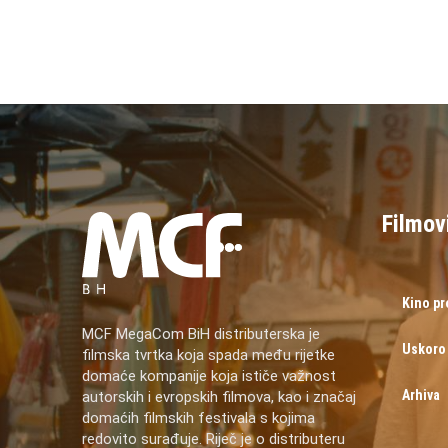
Filmov
Kino p
MCF MegaCom BiH distributerska je
Uskoro
filmska tvrtka koja spada među rijetke
domaće kompanije koja ističe važnost
Arhiva
autorskih i evropskih filmova, kao i značaj
domaćih filmskih festivala s kojima
redovito surađuje. Riječ je o distributeru