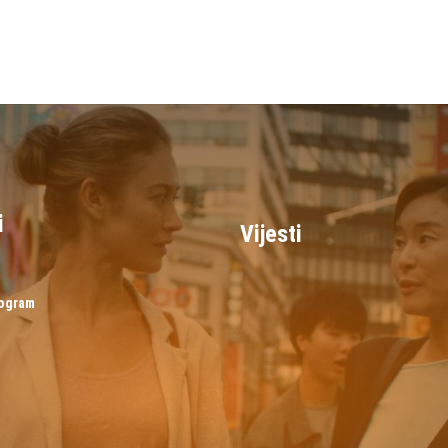
i
Vijesti
rogram