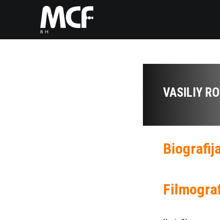
VASILIY R
Biografij
Filmograf