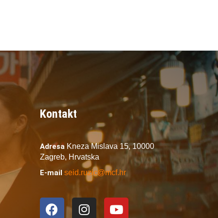
Kontakt
Adresa
Kneza Mislava 15,
10000
Zagreb,
Hrvatska
E-mail
seid.ruzic@mcf.hr