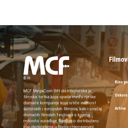
Filmov
Kino p
MCF MegaCom BiH distributerska je
Uskoro
filmska tvrtka koja spada među rijetke
domaće kompanije koja ističe važnost
Arhiva
autorskih i evropskih filmova, kao i značaj
domaćih filmskih festivala s kojima
redovito surađuje. Riječ je o distributeru
koji gledateljima u Bosni i Hercegovini