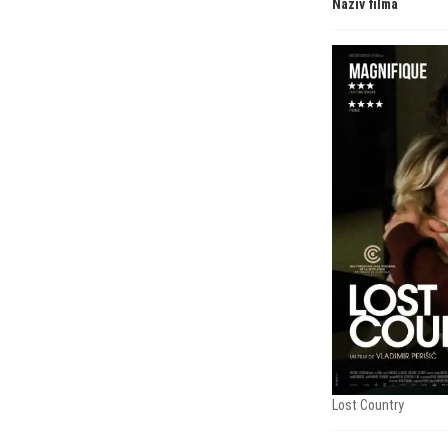
Naziv filma
Lost Country