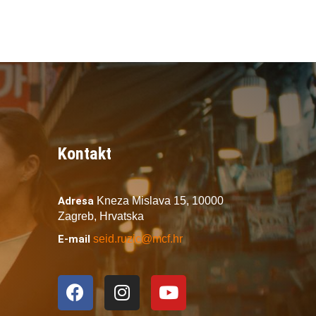
Kontakt
Adresa
Kneza Mislava 15,
10000
Zagreb,
Hrvatska
E-mail
seid.ruzic@mcf.hr