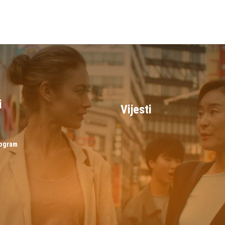
i
Vijesti
rogram