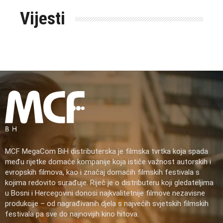
Vijesti
MCF MegaCom BiH distributerska je filmska tvrtka koja spada
među rijetke domaće kompanije koja ističe važnost autorskih i
evropskih filmova, kao i značaj domaćih filmskih festivala s
kojima redovito surađuje. Riječ je o distributeru koji gledateljima
u Bosni i Hercegovini donosi najkvalitetnije filmove nezavisne
produkcije – od nagrađivanih djela s najvećih svjetskih filmskih
festivala pa sve do najnovijih kino hitova.