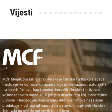
Vijesti
MCF MegaCom BiH distributerska je filmska tvrtka koja spada
među rijetke domaće kompanije koja ističe važnost autorskih i
evropskih filmova, kao i značaj domaćih filmskih festivala s
kojima redovito surađuje. Riječ je o distributeru koji gledateljima
u Bosni i Hercegovini donosi najkvalitetnije filmove nezavisne
produkcije – od nagrađivanih djela s najvećih svjetskih filmskih
festivala pa sve do najnovijih kino hitova.