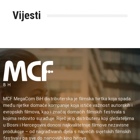
Vijesti
MCF MegaCom BiH distributerska je filmska tvrtka koja spada
među rijetke domaće kompanije koja ističe važnost autorskih i
evropskih filmova, kao i značaj domaćih filmskih festivala s
kojima redovito surađuje. Riječ je o distributeru koji gledateljima
u Bosni i Hercegovini donosi najkvalitetnije filmove nezavisne
produkcije – od nagrađivanih djela s najvećih svjetskih filmskih
festivala pa sve do najnovijih kino hitova.