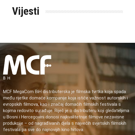
Vijesti
MCF MegaCom BiH distributerska je filmska tvrtka koja spada
među rijetke domaće kompanije koja ističe važnost autorskih i
evropskih filmova, kao i značaj domaćih filmskih festivala s
kojima redovito surađuje. Riječ je o distributeru koji gledateljima
u Bosni i Hercegovini donosi najkvalitetnije filmove nezavisne
produkcije – od nagrađivanih djela s najvećih svjetskih filmskih
festivala pa sve do najnovijih kino hitova.