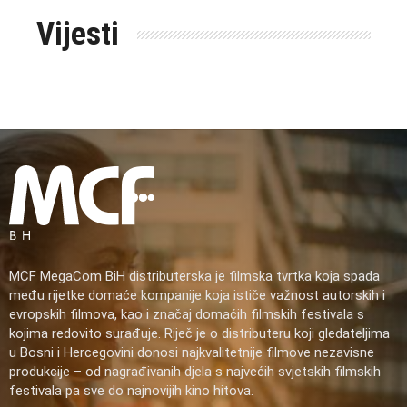
Vijesti
MCF MegaCom BiH distributerska je filmska tvrtka koja spada
među rijetke domaće kompanije koja ističe važnost autorskih i
evropskih filmova, kao i značaj domaćih filmskih festivala s
kojima redovito surađuje. Riječ je o distributeru koji gledateljima
u Bosni i Hercegovini donosi najkvalitetnije filmove nezavisne
produkcije – od nagrađivanih djela s najvećih svjetskih filmskih
festivala pa sve do najnovijih kino hitova.