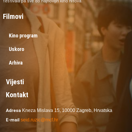
festivala pa sve do najnovijih kino hitova.
Filmovi
Kino program
Uskoro
Arhiva
Vijesti
Kontakt
Adresa
Kneza Mislava 15,
10000 Zagreb,
Hrvatska
E-mail
seid.ruzic@mcf.hr