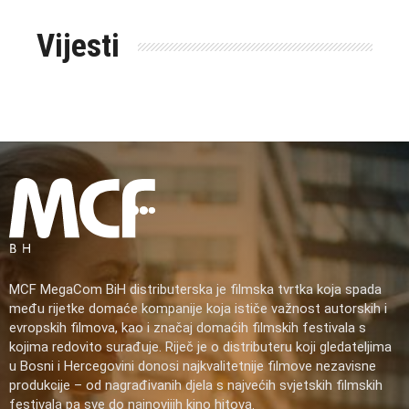
Vijesti
MCF MegaCom BiH distributerska je filmska tvrtka koja spada
među rijetke domaće kompanije koja ističe važnost autorskih i
evropskih filmova, kao i značaj domaćih filmskih festivala s
kojima redovito surađuje. Riječ je o distributeru koji gledateljima
u Bosni i Hercegovini donosi najkvalitetnije filmove nezavisne
produkcije – od nagrađivanih djela s najvećih svjetskih filmskih
festivala pa sve do najnovijih kino hitova.