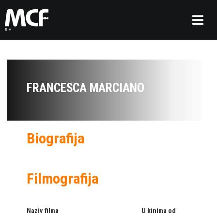
FRANCESCA MARCIANO
Biografija
Filmografija
Naziv filma
U kinima od