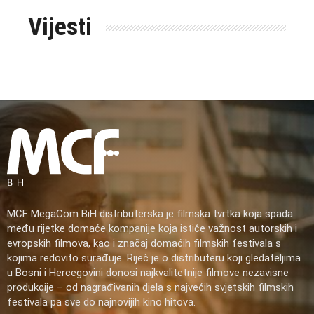
Vijesti
MCF MegaCom BiH distributerska je filmska tvrtka koja spada
među rijetke domaće kompanije koja ističe važnost autorskih i
evropskih filmova, kao i značaj domaćih filmskih festivala s
kojima redovito surađuje. Riječ je o distributeru koji gledateljima
u Bosni i Hercegovini donosi najkvalitetnije filmove nezavisne
produkcije – od nagrađivanih djela s najvećih svjetskih filmskih
festivala pa sve do najnovijih kino hitova.