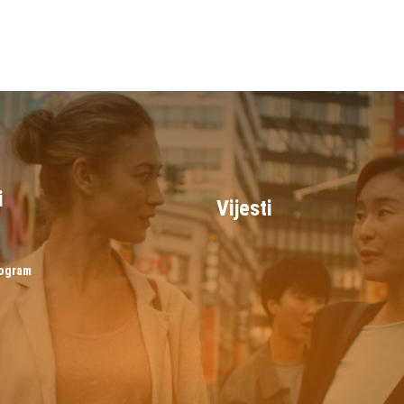
i
Vijesti
rogram