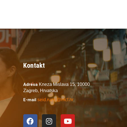
Kontakt
Adresa
Kneza Mislava 15,
10000
Zagreb,
Hrvatska
E-mail
seid.ruzic@mcf.hr