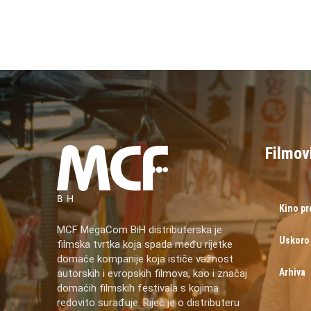
Filmov
Kino p
MCF MegaCom BiH distributerska je
Uskoro
filmska tvrtka koja spada među rijetke
domaće kompanije koja ističe važnost
Arhiva
autorskih i evropskih filmova, kao i značaj
domaćih filmskih festivala s kojima
redovito surađuje. Riječ je o distributeru