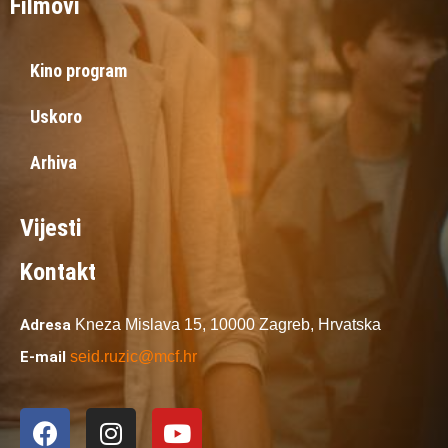
Filmovi
Kino program
Uskoro
Arhiva
Vijesti
Kontakt
Adresa
Kneza Mislava 15,
10000 Zagreb,
Hrvatska
E-mail
seid.ruzic@mcf.hr