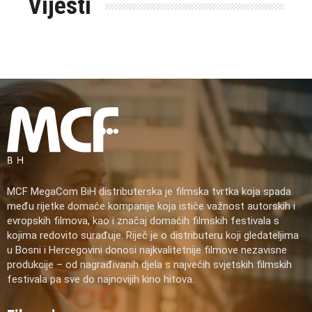
Vijesti
MCF MegaCom BiH distributerska je filmska tvrtka koja spada
među rijetke domaće kompanije koja ističe važnost autorskih i
evropskih filmova, kao i značaj domaćih filmskih festivala s
kojima redovito surađuje. Riječ je o distributeru koji gledateljima
u Bosni i Hercegovini donosi najkvalitetnije filmove nezavisne
produkcije – od nagrađivanih djela s najvećih svjetskih filmskih
festivala pa sve do najnovijih kino hitova.