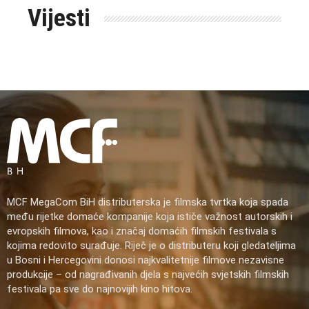
Vijesti
MCF MegaCom BiH distributerska je filmska tvrtka koja spada
među rijetke domaće kompanije koja ističe važnost autorskih i
evropskih filmova, kao i značaj domaćih filmskih festivala s
kojima redovito surađuje. Riječ je o distributeru koji gledateljima
u Bosni i Hercegovini donosi najkvalitetnije filmove nezavisne
produkcije – od nagrađivanih djela s najvećih svjetskih filmskih
festivala pa sve do najnovijih kino hitova.