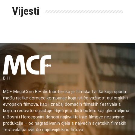
Vijesti
MCF MegaCom BiH distributerska je filmska tvrtka koja spada
među rijetke domaće kompanije koja ističe važnost autorskih i
evropskih filmova, kao i značaj domaćih filmskih festivala s
kojima redovito surađuje. Riječ je o distributeru koji gledateljima
u Bosni i Hercegovini donosi najkvalitetnije filmove nezavisne
produkcije – od nagrađivanih djela s najvećih svjetskih filmskih
festivala pa sve do najnovijih kino hitova.