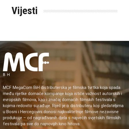
Vijesti
MCF MegaCom BiH distributerska je filmska tvrtka koja spada
među rijetke domaće kompanije koja ističe važnost autorskih i
evropskih filmova, kao i značaj domaćih filmskih festivala s
kojima redovito surađuje. Riječ je o distributeru koji gledateljima
u Bosni i Hercegovini donosi najkvalitetnije filmove nezavisne
produkcije – od nagrađivanih djela s najvećih svjetskih filmskih
festivala pa sve do najnovijih kino hitova.