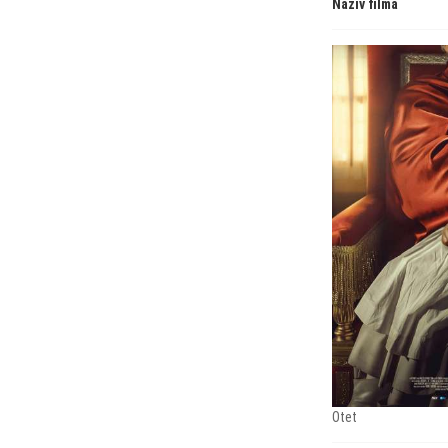
Naziv filma
Otet