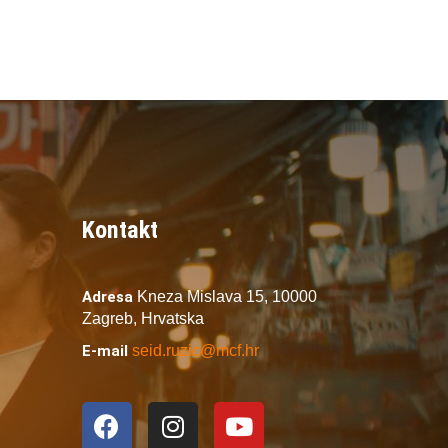
Kontakt
Adresa
Kneza Mislava 15,
10000
Zagreb,
Hrvatska
E-mail
seid.ruzic@mcf.hr