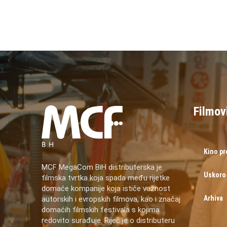
Filmov
Kino p
MCF MegaCom BiH distributerska je
Uskoro
filmska tvrtka koja spada među rijetke
domaće kompanije koja ističe važnost
Arhiva
autorskih i evropskih filmova, kao i značaj
domaćih filmskih festivala s kojima
redovito surađuje. Riječ je o distributeru