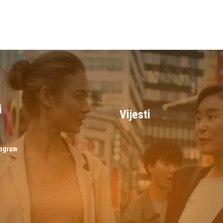
i
Vijesti
rogram