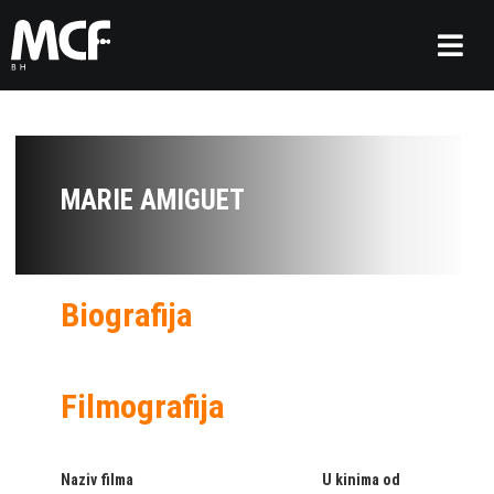
MARIE AMIGUET
Biografija
Filmografija
Naziv filma
U kinima od