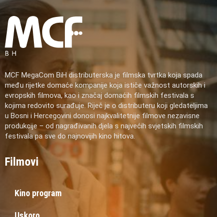
MCF MegaCom BiH distributerska je filmska tvrtka koja spada
među rijetke domaće kompanije koja ističe važnost autorskih i
evropskih filmova, kao i značaj domaćih filmskih festivala s
kojima redovito surađuje. Riječ je o distributeru koji gledateljima
u Bosni i Hercegovini donosi najkvalitetnije filmove nezavisne
produkcije – od nagrađivanih djela s najvećih svjetskih filmskih
festivala pa sve do najnovijih kino hitova.
Filmovi
Kino program
Uskoro