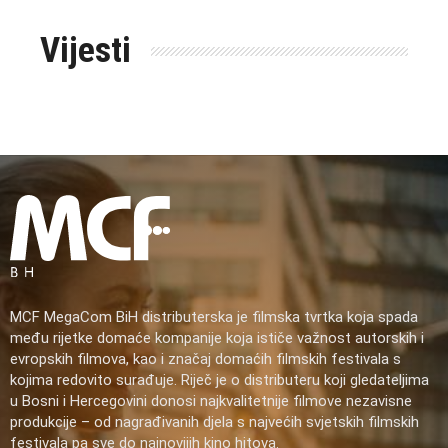
Vijesti
MCF MegaCom BiH distributerska je filmska tvrtka koja spada
među rijetke domaće kompanije koja ističe važnost autorskih i
evropskih filmova, kao i značaj domaćih filmskih festivala s
kojima redovito surađuje. Riječ je o distributeru koji gledateljima
u Bosni i Hercegovini donosi najkvalitetnije filmove nezavisne
produkcije – od nagrađivanih djela s najvećih svjetskih filmskih
festivala pa sve do najnovijih kino hitova.