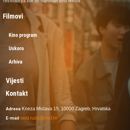
festivala pa sve do najnovijih kino hitova.
Filmovi
Kino program
Uskoro
Arhiva
Vijesti
Kontakt
Adresa
Kneza Mislava 15,
10000 Zagreb,
Hrvatska
E-mail
seid.ruzic@mcf.hr