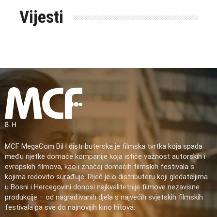
Vijesti
MCF MegaCom BiH distributerska je filmska tvrtka koja spada
među rijetke domaće kompanije koja ističe važnost autorskih i
evropskih filmova, kao i značaj domaćih filmskih festivala s
kojima redovito surađuje. Riječ je o distributeru koji gledateljima
u Bosni i Hercegovini donosi najkvalitetnije filmove nezavisne
produkcije – od nagrađivanih djela s najvećih svjetskih filmskih
festivala pa sve do najnovijih kino hitova.