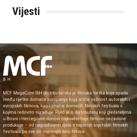
Vijesti
MCF MegaCom BiH distributerska je filmska tvrtka koja spada
među rijetke domaće kompanije koja ističe važnost autorskih i
evropskih filmova, kao i značaj domaćih filmskih festivala s
kojima redovito surađuje. Riječ je o distributeru koji gledateljima
u Bosni i Hercegovini donosi najkvalitetnije filmove nezavisne
produkcije – od nagrađivanih djela s najvećih svjetskih filmskih
festivala pa sve do najnovijih kino hitova.