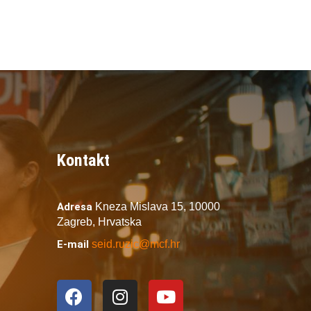
Kontakt
Adresa
Kneza Mislava 15,
10000
Zagreb,
Hrvatska
E-mail
seid.ruzic@mcf.hr