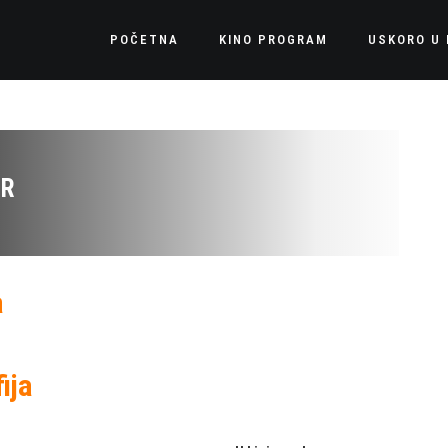
POČETNA
KINO PROGRAM
USKORO U 
ER
a
ija