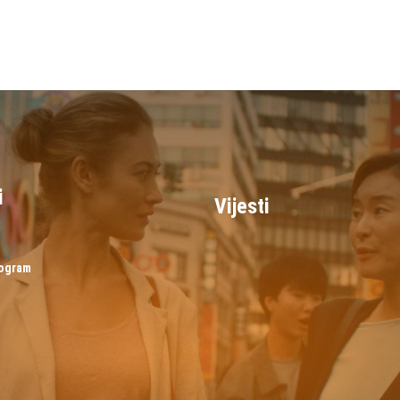
i
Vijesti
rogram