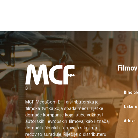
Filmov
Kino p
MCF MegaCom BiH distributerska je
Uskoro
filmska tvrtka koja spada među rijetke
domaće kompanije koja ističe važnost
Arhiva
autorskih i evropskih filmova, kao i značaj
domaćih filmskih festivala s kojima
redovito surađuje. Riječ je o distributeru