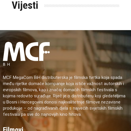
Vijesti
MCF MegaCom BiH distributerska je filmska tvrtka koja spada
među rijetke domaće kompanije koja ističe važnost autorskih i
evropskih filmova, kao i značaj domaćih filmskih festivala s
kojima redovito surađuje. Riječ je o distributeru koji gledateljima
u Bosni i Hercegovini donosi najkvalitetnije filmove nezavisne
produkcije – od nagrađivanih djela s najvećih svjetskih filmskih
festivala pa sve do najnovijih kino hitova.
Filmovi