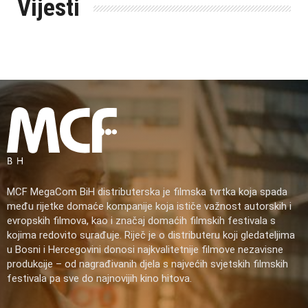
Vijesti
MCF MegaCom BiH distributerska je filmska tvrtka koja spada
među rijetke domaće kompanije koja ističe važnost autorskih i
evropskih filmova, kao i značaj domaćih filmskih festivala s
kojima redovito surađuje. Riječ je o distributeru koji gledateljima
u Bosni i Hercegovini donosi najkvalitetnije filmove nezavisne
produkcije – od nagrađivanih djela s najvećih svjetskih filmskih
festivala pa sve do najnovijih kino hitova.