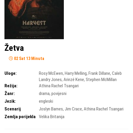
Žetva
02 Sat 13 Minuta
Uloge:
Rosy McEwen
,
Harry Melling
,
Frank Dillane
,
Caleb
Landry Jones
,
Arinzé Kene
,
Stephen McMillan
Režija:
Athina Rachel Tsangari
Žanr:
drama
,
povijesni
Jezik:
engleski
Scenarij
Joslyn Barnes
,
Jim Crace
,
Athina Rachel Tsangari
Zemlja porijekla
Velika Britanija