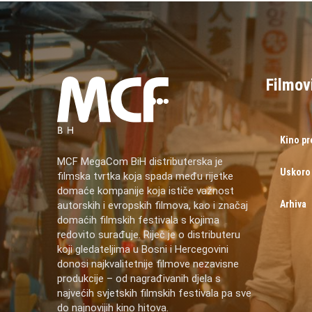
Filmov
Kino p
MCF MegaCom BiH distributerska je
Uskoro
filmska tvrtka koja spada među rijetke
domaće kompanije koja ističe važnost
Arhiva
autorskih i evropskih filmova, kao i značaj
domaćih filmskih festivala s kojima
redovito surađuje. Riječ je o distributeru
koji gledateljima u Bosni i Hercegovini
donosi najkvalitetnije filmove nezavisne
produkcije – od nagrađivanih djela s
najvećih svjetskih filmskih festivala pa sve
do najnovijih kino hitova.