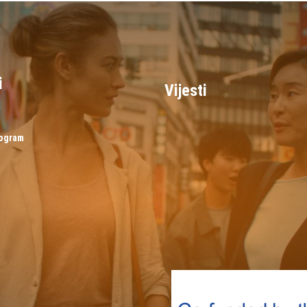
i
Vijesti
rogram