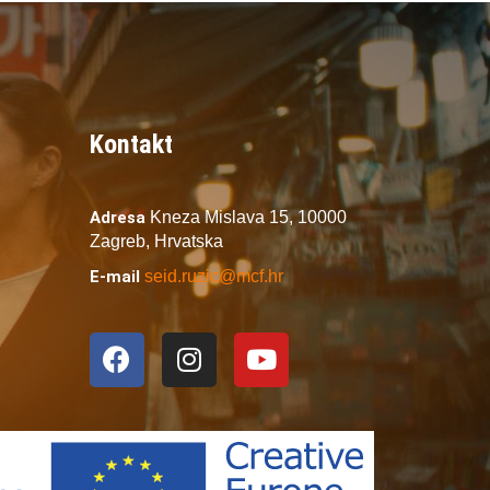
Kontakt
Adresa
Kneza Mislava 15,
10000
Zagreb,
Hrvatska
E-mail
seid.ruzic@mcf.hr