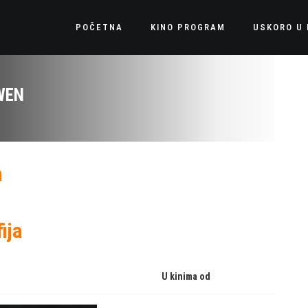
POČETNA
KINO PROGRAM
USKORO U 
WEN
a
ija
U kinima od