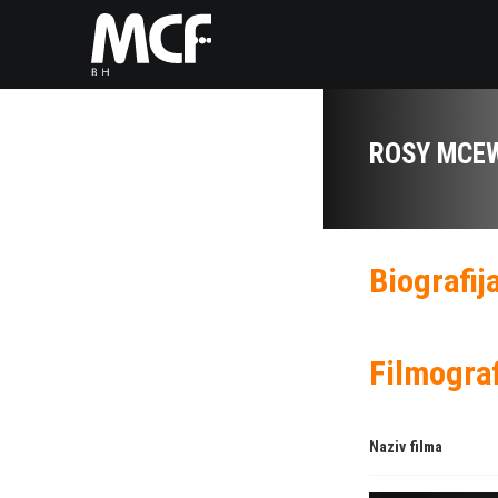
ROSY MCE
Biografij
Filmograf
Naziv filma