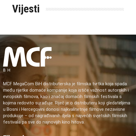
Vijesti
MCF MegaCom BiH distributerska je filmska tvrtka koja spada
među rijetke domaće kompanije koja ističe važnost autorskih i
evropskih filmova, kao i značaj domaćih filmskih festivala s
kojima redovito surađuje. Riječ je o distributeru koji gledateljima
u Bosni i Hercegovini donosi najkvalitetnije filmove nezavisne
produkcije – od nagrađivanih djela s najvećih svjetskih filmskih
festivala pa sve do najnovijih kino hitova.