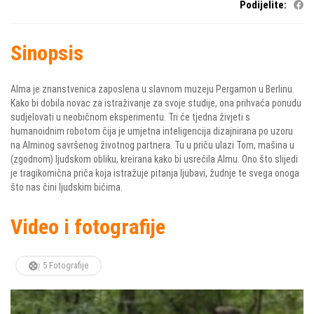
Podijelite:
Sinopsis
Alma je znanstvenica zaposlena u slavnom muzeju Pergamon u Berlinu.
Kako bi dobila novac za istraživanje za svoje studije, ona prihvaća ponudu
sudjelovati u neobičnom eksperimentu. Tri će tjedna živjeti s
humanoidnim robotom čija je umjetna inteligencija dizajnirana po uzoru
na Alminog savršenog životnog partnera. Tu u priču ulazi Tom, mašina u
(zgodnom) ljudskom obliku, kreirana kako bi usrećila Almu. Ono što slijedi
je tragikomična priča koja istražuje pitanja ljubavi, žudnje te svega onoga
što nas čini ljudskim bićima.
Video i fotografije
5 Fotografije