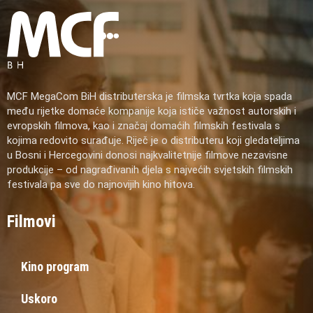
MCF MegaCom BiH distributerska je filmska tvrtka koja spada
među rijetke domaće kompanije koja ističe važnost autorskih i
evropskih filmova, kao i značaj domaćih filmskih festivala s
kojima redovito surađuje. Riječ je o distributeru koji gledateljima
u Bosni i Hercegovini donosi najkvalitetnije filmove nezavisne
produkcije – od nagrađivanih djela s najvećih svjetskih filmskih
festivala pa sve do najnovijih kino hitova.
Filmovi
Kino program
Uskoro