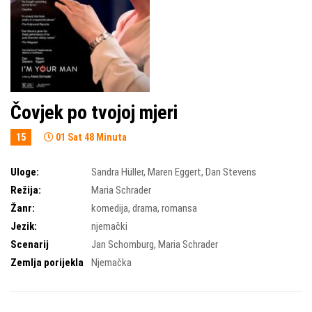
Čovjek po tvojoj mjeri
15
01 Sat 48 Minuta
Uloge:
Sandra Hüller
,
Maren Eggert
,
Dan Stevens
Režija:
Maria Schrader
Žanr:
komedija
,
drama
,
romansa
Jezik:
njemački
Scenarij
Jan Schomburg
,
Maria Schrader
Zemlja porijekla
Njemačka