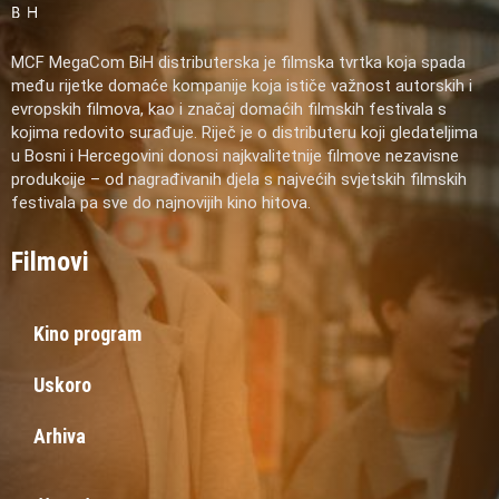
MCF MegaCom BiH distributerska je filmska tvrtka koja spada
među rijetke domaće kompanije koja ističe važnost autorskih i
evropskih filmova, kao i značaj domaćih filmskih festivala s
kojima redovito surađuje. Riječ je o distributeru koji gledateljima
u Bosni i Hercegovini donosi najkvalitetnije filmove nezavisne
produkcije – od nagrađivanih djela s najvećih svjetskih filmskih
festivala pa sve do najnovijih kino hitova.
Filmovi
Kino program
Uskoro
Arhiva