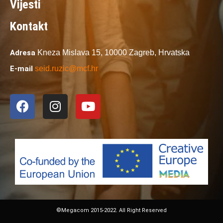
Vijesti
Kontakt
Adresa
Kneza Mislava 15,
10000 Zagreb,
Hrvatska
E-mail
seid.ruzic@mcf.hr
©Megacom 2015-2022. All Right Reserved