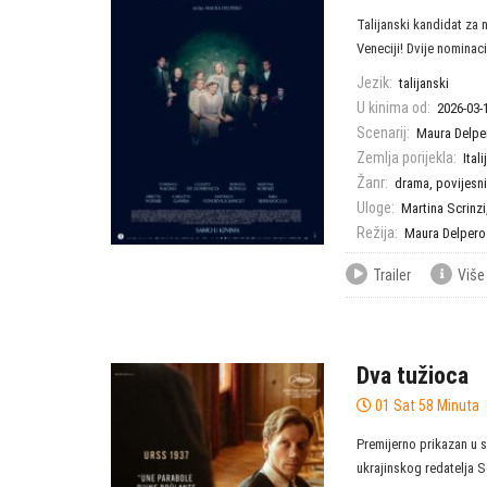
Talijanski kandidat za 
Veneciji! Dvije nominacij
Jezik:
talijanski
U kinima od:
2026-03-
Scenarij:
Maura Delpe
Zemlja porijekla:
Itali
Žanr:
drama
,
povijesni
Uloge:
Martina Scrinzi
Režija:
Maura Delpero
Trailer
Više
Dva tužioca
01 Sat 58 Minuta
Premijerno prikazan u 
ukrajinskog redatelja Se