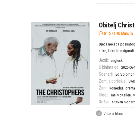
Obitelj Chris
01 Sat 40 Minuta
Djeca nekada poznatog 
slike, kako bi osigurali .
Jezik:
engleski
U kinima od:
2026-06-
Scenarij:
Ed Solomon
Zemlja porijekla:
SAD
Žanr:
komedija
,
drama
Uloge:
Ian McKellen
,
M
Režija:
Steven Soder
Više o filmu