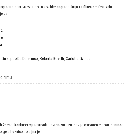
nagradu Oscar 2025.! Dobitnik velike nagrade žirija na filmskom festivalu u
e za ...
12
ro
ja
,
Giuseppe De Domenico
,
Roberta Rovelli
,
Carlotta Gamba
 o filmu
službenoj konkurenciji festivala u Cannesu! Najnovije ostvarenje prominentnog
rgeja Loznice detaljna je ...