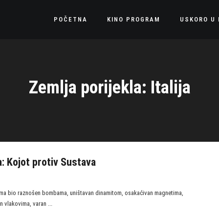
POČETNA
KINO PROGRAM
USKORO U 
Zemlja porijekla: Italija
a: Kojot protiv Sustava
ćima bio raznošen bombama, uništavan dinamitom, osakaćivan magnetima,
 vlakovima, varan ...