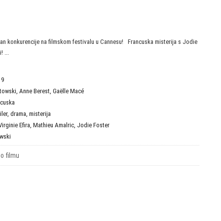
van konkurencije na filmskom festivalu u Cannesu! Francuska misterija s Jodie
 ...
19
towski
,
Anne Berest
,
Gaëlle Macé
ncuska
iler
,
drama
,
misterija
Virginie Efira
,
Mathieu Amalric
,
Jodie Foster
wski
 o filmu