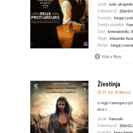
Jezik:
ruski, ukrajinsk
U kinima od:
2026-03-
Scenarij:
Sergej Lozn
Zemlja porijekla:
Fra
Žanr:
kriminalistički
,
d
Uloge:
Alexander Kuz
Režija:
Sergej Loznic
Više o filmu
Životinja
01 Sat 38 Minuta
U regiji Camargue u juž
utrci s ...
Jezik:
francuski
U kinima od:
2026-02-
Scenarij:
Emma Benes