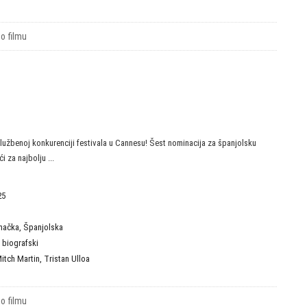
 o filmu
lužbenoj konkurenciji festivala u Cannesu! Šest nominacija za španjolsku
 za najbolju ...
25
mačka
,
Španjolska
,
biografski
itch Martin
,
Tristan Ulloa
 o filmu