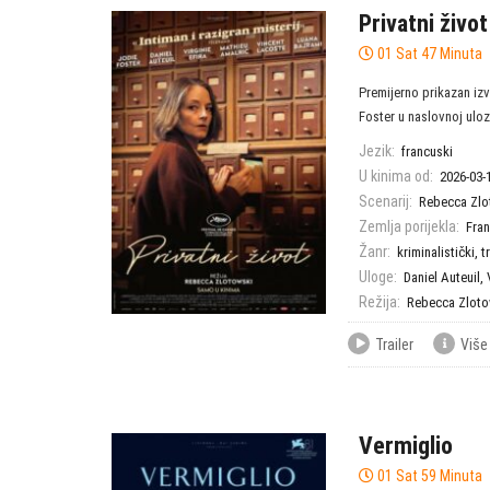
Privatni život
01 Sat 47 Minuta
Premijerno prikazan iz
Foster u naslovnoj ulozi!
Jezik:
francuski
U kinima od:
2026-03-
Scenarij:
Rebecca Zlo
Zemlja porijekla:
Fra
Žanr:
kriminalistički
,
tr
Uloge:
Daniel Auteuil
,
Režija:
Rebecca Zloto
Trailer
Više
Vermiglio
01 Sat 59 Minuta