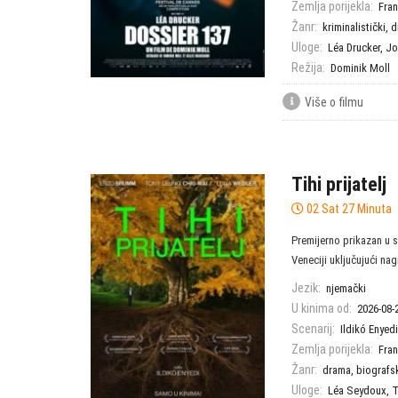
Zemlja porijekla:
Fra
Žanr:
kriminalistički
,
d
Uloge:
Léa Drucker
,
Jo
Režija:
Dominik Moll
Više o filmu
Tihi prijatelj
02 Sat 27 Minuta
Premijerno prikazan u s
Veneciji uključujući nag
Jezik:
njemački
U kinima od:
2026-08-
Scenarij:
Ildikó Enyedi
Zemlja porijekla:
Fra
Žanr:
drama
,
biografs
Uloge:
Léa Seydoux
,
T