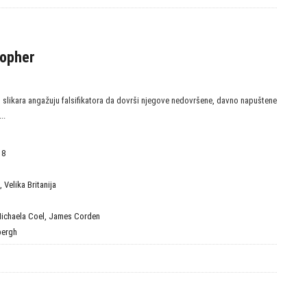
topher
slikara angažuju falsifikatora da dovrši njegove nedovršene, davno napuštene
..
18
,
Velika Britanija
ichaela Coel
,
James Corden
bergh