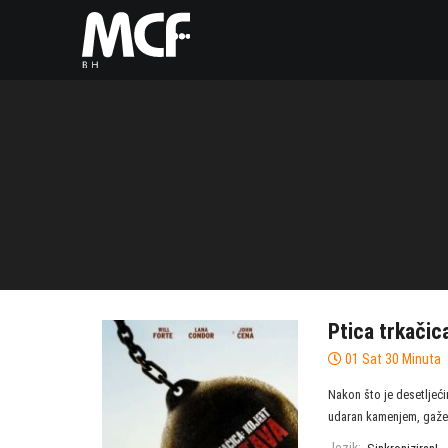
Ptica trkačic
01 Sat 30 Minuta
Nakon što je desetlje
udaran kamenjem, gažen