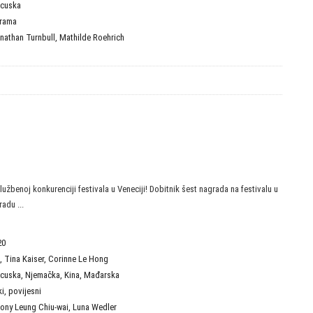
ncuska
rama
nathan Turnbull
,
Mathilde Roehrich
lužbenoj konkurenciji festivala u Veneciji! Dobitnik šest nagrada na festivalu u
radu ...
20
,
Tina Kaiser
,
Corinne Le Hong
ncuska
,
Njemačka
,
Kina
,
Mađarska
ki
,
povijesni
ony Leung Chiu-wai
,
Luna Wedler