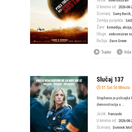
Jezik:
Sinkroniziran!
U kinima od:
2026-08-
Scenarij:
Samy Burch
Zemlja porijekla:
SA
Žanr:
komedija
,
akcija
Uloge:
sinkroniziran n
Režija:
Dave Green
Trailer
Više
Slučaj 137
01 Sat 56 Minuta
Stephanie je policajka 
demonstracija u ...
Jezik:
francuski
U kinima od:
2026-08-
Scenarij:
Dominik Mol