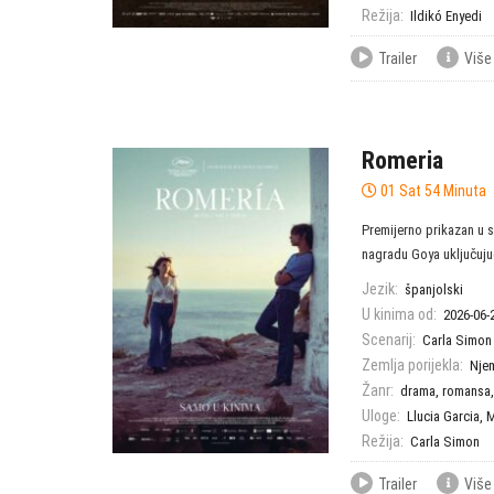
Režija:
Ildikó Enyedi
Trailer
Više
Romeria
01 Sat 54 Minuta
Premijerno prikazan u s
nagradu Goya uključujući
Jezik:
španjolski
U kinima od:
2026-06-
Scenarij:
Carla Simon
Zemlja porijekla:
Nje
Žanr:
drama
,
romansa
Uloge:
Llucia Garcia
,
M
Režija:
Carla Simon
Trailer
Više