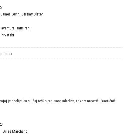
27
,
James Gunn
,
Jeremy Slater
D
,
avantura
,
animirani
a hrvatski
 o filmu
kojoj je dodijeljen slučaj teško ranjenog mladića, tokom napetih i kaotičnih
20
l
,
Gilles Marchand