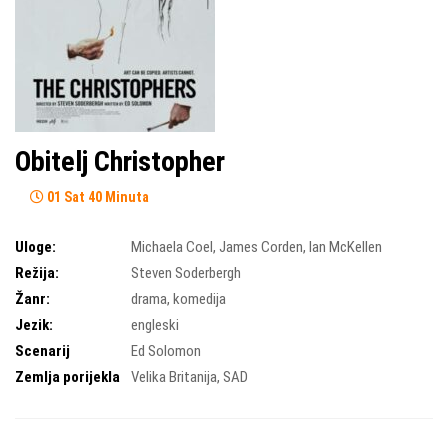
Obitelj Christopher
01 Sat 40 Minuta
Uloge:
Michaela Coel
,
James Corden
,
Ian McKellen
Režija:
Steven Soderbergh
Žanr:
drama
,
komedija
Jezik:
engleski
Scenarij
Ed Solomon
Zemlja porijekla
Velika Britanija
,
SAD