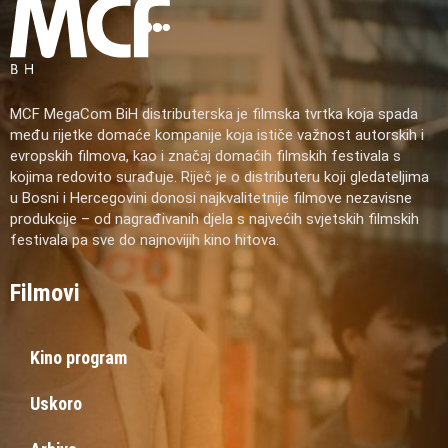
MCF MegaCom BiH distributerska je filmska tvrtka koja spada
među rijetke domaće kompanije koja ističe važnost autorskih i
evropskih filmova, kao i značaj domaćih filmskih festivala s
kojima redovito surađuje. Riječ je o distributeru koji gledateljima
u Bosni i Hercegovini donosi najkvalitetnije filmove nezavisne
produkcije – od nagrađivanih djela s najvećih svjetskih filmskih
festivala pa sve do najnovijih kino hitova.
Filmovi
Kino program
Uskoro