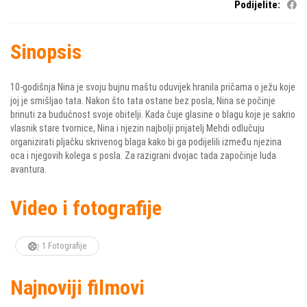
Podijelite:
Sinopsis
10-godišnja Nina je svoju bujnu maštu oduvijek hranila pričama o ježu koje
joj je smišljao tata. Nakon što tata ostane bez posla, Nina se počinje
brinuti za budućnost svoje obitelji. Kada čuje glasine o blagu koje je sakrio
vlasnik stare tvornice, Nina i njezin najbolji prijatelj Mehdi odlučuju
organizirati pljačku skrivenog blaga kako bi ga podijelili između njezina
oca i njegovih kolega s posla. Za razigrani dvojac tada započinje luda
avantura.
Video i fotografije
1 Fotografije
Najnoviji filmovi