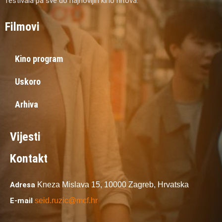
festivala pa sve do najnovijih kino hitova.
Filmovi
Kino program
Uskoro
Arhiva
Vijesti
Kontakt
Adresa
Kneza Mislava 15,
10000 Zagreb,
Hrvatska
E-mail
seid.ruzic@mcf.hr