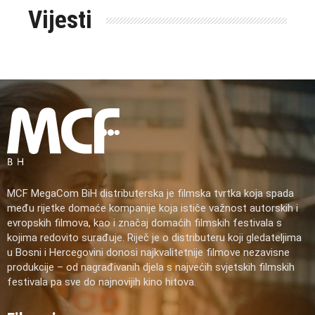
Vijesti
MCF MegaCom BiH distributerska je filmska tvrtka koja spada
među rijetke domaće kompanije koja ističe važnost autorskih i
evropskih filmova, kao i značaj domaćih filmskih festivala s
kojima redovito surađuje. Riječ je o distributeru koji gledateljima
u Bosni i Hercegovini donosi najkvalitetnije filmove nezavisne
produkcije – od nagrađivanih djela s najvećih svjetskih filmskih
festivala pa sve do najnovijih kino hitova.