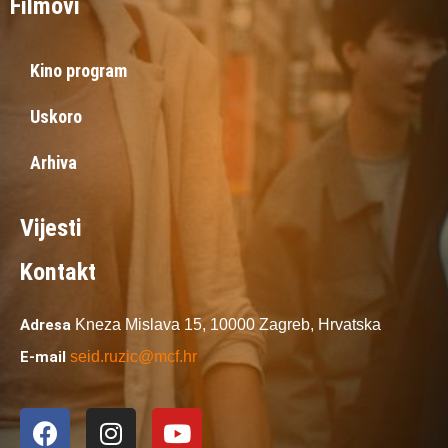
Filmovi
Kino program
Uskoro
Arhiva
Vijesti
Kontakt
Adresa
Kneza Mislava 15,
10000 Zagreb,
Hrvatska
E-mail
seid.ruzic@mcf.hr