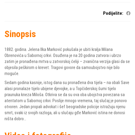
Podijelite:
Sinopsis
1882. godina. Jelena Ilka Marković pokušala je ubiti kralja Milana
Obrenovića u Sabornoj crkvi. Osuđena je na 20 godina zatvora i ubrzo
zatim je pronađena mrtva u zatvorskoj ćeliji – zvanična verzija glasi da se
objesila peškirom o krevet. Tragovi govore da samoubojstvo nije bilo
moguće.
Sedam godina kasnije, istog dana su pronađena dva tijela – na obali Save
alasi pronalaze tijelo ubijene djevojke, a u Topčiderskoj šumi tijelo
praunuka kneza Miloša. Otkriva se da su ova oba ubojstva povezana sa
atentatom u Sabornoj crkvi. Poslije mnogo vremena, taj slučaj je ponovo
otvoren. Jedan propali advokat i šef beogradske policije istražuju njenu
smrt, svaki iz svojih razloga, ali u slučaju gđe Marković istina ne donosi
ništa dobro…