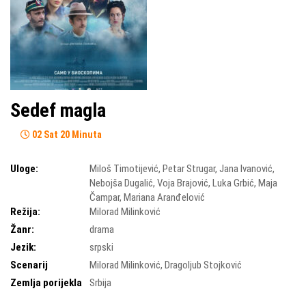
Sedef magla
02 Sat 20 Minuta
Uloge:
Miloš Timotijević
,
Petar Strugar
,
Jana Ivanović
,
Nebojša Dugalić
,
Voja Brajović
,
Luka Grbić
,
Maja
Čampar
,
Mariana Aranđelović
Režija:
Milorad Milinković
Žanr:
drama
Jezik:
srpski
Scenarij
Milorad Milinković
,
Dragoljub Stojković
Zemlja porijekla
Srbija