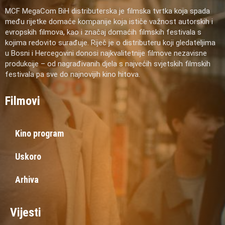
MCF MegaCom BiH distributerska je filmska tvrtka koja spada
među rijetke domaće kompanije koja ističe važnost autorskih i
evropskih filmova, kao i značaj domaćih filmskih festivala s
kojima redovito surađuje. Riječ je o distributeru koji gledateljima
u Bosni i Hercegovini donosi najkvalitetnije filmove nezavisne
produkcije – od nagrađivanih djela s najvećih svjetskih filmskih
festivala pa sve do najnovijih kino hitova.
Filmovi
Kino program
Uskoro
Arhiva
Vijesti