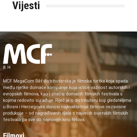
Vijesti
MCF MegaCom BiH distributerska je filmska tvrtka koja spada
među rijetke domaće kompanije koja ističe važnost autorskih i
evropskih filmova, kao i značaj domaćih filmskih festivala s
kojima redovito surađuje. Riječ je o distributeru koji gledateljima
u Bosni i Hercegovini donosi najkvalitetnije filmove nezavisne
produkcije – od nagrađivanih djela s najvećih svjetskih filmskih
festivala pa sve do najnovijih kino hitova.
Filmovi