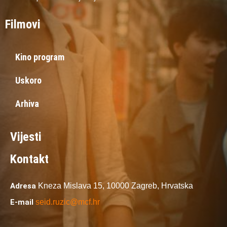
Filmovi
Kino program
Uskoro
Arhiva
Vijesti
Kontakt
Adresa
Kneza Mislava 15,
10000 Zagreb,
Hrvatska
E-mail
seid.ruzic@mcf.hr