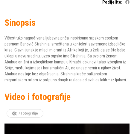
Podijelite:
Sinopsis
Višestruko nagrađivana ljubavna priča inspirisana srpskom epskom
pesmom Banović Strahinja, smeštena u kontekst savremene izbegličke
krize. Glavni junak je mladi migrant iz Afrike koji je, u želji da se što bolje
uklopi u novu sredinu, uzeo srpsko ime Strahinja. Sa svojom ženom
Ababuo on živi u izbegličkom kampu u Krnjači, dok novi talas izbeglica iz
Sirije, među kojima je i harizmatični Ali, ne unese nemir u njihov život.
Ababuo nestaje bez objašnjenja. Strahinja kreće balkanskom
migrantskom rutom iz potpuno drugih razloga od svih ostalih – iz ljubavi.
Video i fotografije
7 Fotografije