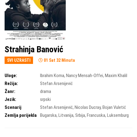
Strahinja Banović
SVI UZRASTI
01 Sat 32 Minuta
Uloge:
Ibrahim Koma
,
Nancy Mensah-Offei
,
Maxim Khalil
Režija:
Stefan Arsenijević
Žanr:
drama
Jezik:
srpski
Scenarij
Stefan Arsenijević
,
Nicolas Ducray
,
Bojan Vuletić
Zemlja porijekla
Bugarska
,
Litvanija
,
Srbija
,
Francuska
,
Luksemburg