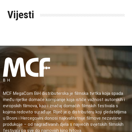
Vijesti
MCF MegaCom BiH distributerska je filmska tvrtka koja spada
među rijetke domaće kompanije koja ističe važnost autorskih i
evropskih filmova, kao i značaj domaćih filmskih festivala s
kojima redovito surađuje. Riječ je o distributeru koji gledateljima
u Bosni i Hercegovini donosi najkvalitetnije filmove nezavisne
produkcije – od nagrađivanih djela s najvećih svjetskih filmskih
festivala pa sve do najnovijih kino hitova.