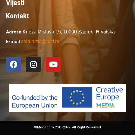
Vijesti
Kontakt
Adresa
Kneza Mislava 15,
10000 Zagreb,
Hrvatska
E-mail
seid.ruzic@mcf.hr
©Megacom 2015-2022. All Right Reserved