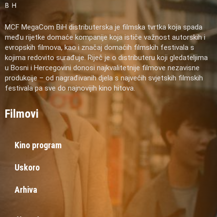
MCF MegaCom BiH distributerska je filmska tvrtka koja spada
među rijetke domaće kompanije koja ističe važnost autorskih i
evropskih filmova, kao i značaj domaćih filmskih festivala s
kojima redovito surađuje. Riječ je o distributeru koji gledateljima
u Bosni i Hercegovini donosi najkvalitetnije filmove nezavisne
produkcije – od nagrađivanih djela s najvećih svjetskih filmskih
festivala pa sve do najnovijih kino hitova.
Filmovi
Kino program
Uskoro
Arhiva