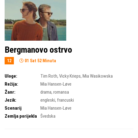
Bergmanovo ostrvo
12
01 Sat 52 Minuta
Uloge:
Tim Roth
,
Vicky Krieps
,
Mia Wasikowska
Režija:
Mia Hansen-Løve
Žanr:
drama
,
romansa
Jezik:
engleski, francuski
Scenarij
Mia Hansen-Løve
Zemlja porijekla
Švedska