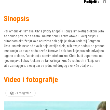
Podijelite:
Sinopsis
Par američkih filmaša, Chris (Vicky Krieps) i Tony (Tim Roth) tijekom ljeta
se odluče povući na osamu na mistične Farske otoke. U ovoj divljini i
prirodnom okruženju koje oduzima dah gdje je slavni redatelj Bergman
živio i snimio neke od svojih najslavnijih djela, njih dvoje nadaju se pronaći
inspiraciju za svoje nadolazeće filmove. I dok dani koje provode odvojeno
lagano prolaze, fascinacija samim otokom kod Chris budi uspomene na
njezinu prvu ljubav. Uskoro se tanka linija između realnosti i fikcije sve
više zamagljuje, a ovaj par se jedno od drugog sve više udaljava…
Video i fotografije
7 Fotografije