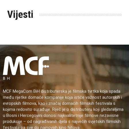
Vijesti
MCF MegaCom BiH distributerska je filmska tvrtka koja spada
među rijetke domaće kompanije koja ističe važnost autorskih i
evropskih filmova, kao i značaj domaćih filmskih festivala s
kojima redovito surađuje. Riječ je o distributeru koji gledateljima
u Bosni i Hercegovini donosi najkvalitetnije filmove nezavisne
produkcije – od nagrađivanih djela s najvećih svjetskih filmskih
festivala pa sve do najnovijih kino hitova.