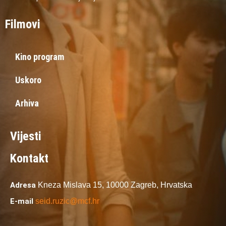
Filmovi
Kino program
Uskoro
Arhiva
Vijesti
Kontakt
Adresa
Kneza Mislava 15,
10000 Zagreb,
Hrvatska
E-mail
seid.ruzic@mcf.hr