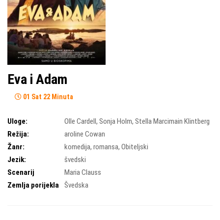
Eva i Adam
01 Sat 22 Minuta
Uloge:
Olle Cardell
,
Sonja Holm
,
Stella Marcimain Klintberg
Režija:
aroline Cowan
Žanr:
komedija
,
romansa
,
Obiteljski
Jezik:
švedski
Scenarij
Maria Clauss
Zemlja porijekla
Švedska