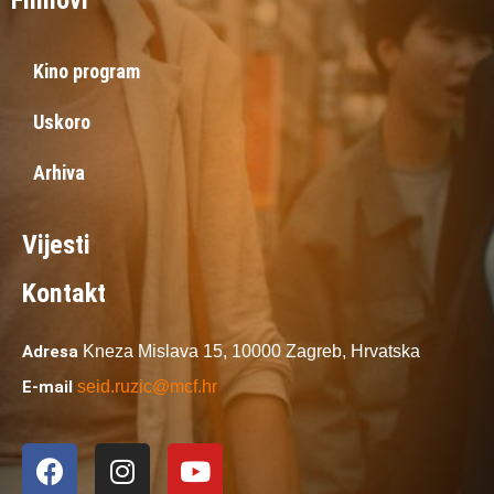
Filmovi
Kino program
Uskoro
Arhiva
Vijesti
Kontakt
Adresa
Kneza Mislava 15,
10000 Zagreb,
Hrvatska
E-mail
seid.ruzic@mcf.hr