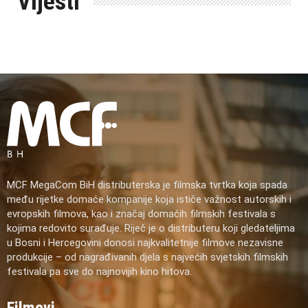
Vijesti
MCF MegaCom BiH distributerska je filmska tvrtka koja spada
među rijetke domaće kompanije koja ističe važnost autorskih i
evropskih filmova, kao i značaj domaćih filmskih festivala s
kojima redovito surađuje. Riječ je o distributeru koji gledateljima
u Bosni i Hercegovini donosi najkvalitetnije filmove nezavisne
produkcije – od nagrađivanih djela s najvećih svjetskih filmskih
festivala pa sve do najnovijih kino hitova.